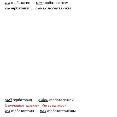
æз
æрбатавин
…
мах
æрбатавиккам
ды
æрбатавис
…
сымах
æрбатавиккат
уый
æрбатавид
…
уыдон
æрбатавиккой
Бæллиццаг здæхæн. Ивгъуыд афон.
æз
æрбатавтаин
…
мах
æрбатавтаиккам