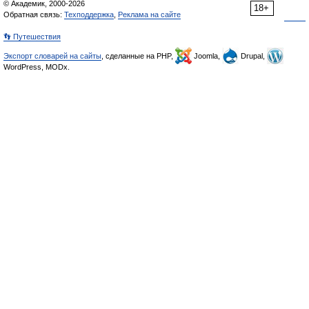
© Академик, 2000-2026
18+
Обратная связь:
Техподдержка
,
Реклама на сайте
👣 Путешествия
Экспорт словарей на сайты
, сделанные на PHP,
Joomla,
Drupal,
WordPress, MODx.