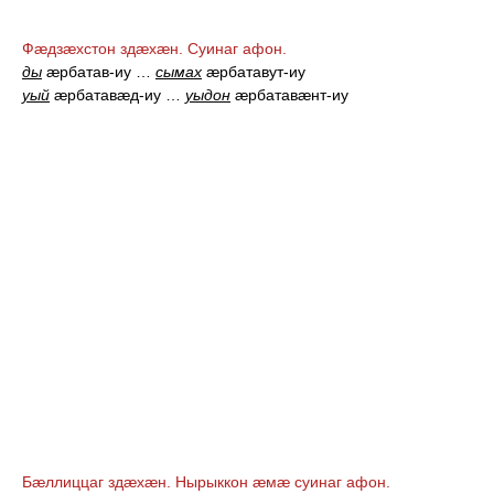
Фæдзæхстон здæхæн. Суинаг афон.
ды
æрбатав-иу
…
сымах
æрбатавут-иу
уый
æрбатавæд-иу
…
уыдон
æрбатавæнт-иу
Бæллиццаг здæхæн. Нырыккон æмæ суинаг афон.