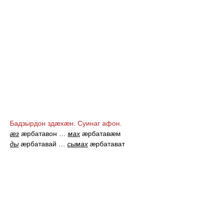
Бадзырдон здæхæн. Суинаг афон.
æз
æрбатавон
…
мах
æрбатавæм
ды
æрбатавай
…
сымах
æрбатават