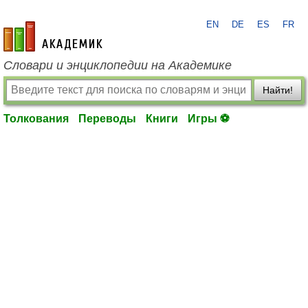
EN
DE
ES
FR
academic.ru
Словари и энциклопедии на Академике
Найти!
Толкования
Переводы
Книги
Игры ⚽